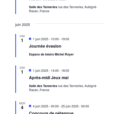
Salle des Tanneries
rue des Tanneries, Aubigné-
Racan, France
juin 2025
DIM
Mis
1 juin 2025 - 10:00
-
19:00
1
en
Journée évasion
avant
Espace de loisirs Michel Royer
DIM
Mis
1 juin 2025 - 14:00
-
18:00
1
en
Après-midi Jeux mai
avant
Salle des Tanneries
rue des Tanneries, Aubigné-
Racan, France
MER
Mis
4 juin 2025 - 00:00
-
25 juin 2025 - 00:00
4
en
Concours de pétanque
avant