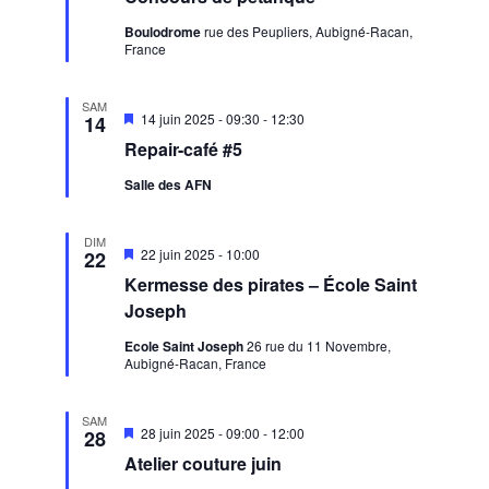
Boulodrome
rue des Peupliers, Aubigné-Racan,
France
SAM
Mis
14 juin 2025 - 09:30
-
12:30
14
en
Repair-café #5
avant
Salle des AFN
DIM
Mis
22 juin 2025 - 10:00
22
en
Kermesse des pirates – École Saint
avant
Joseph
Ecole Saint Joseph
26 rue du 11 Novembre,
Aubigné-Racan, France
SAM
Mis
28 juin 2025 - 09:00
-
12:00
28
en
Atelier couture juin
avant