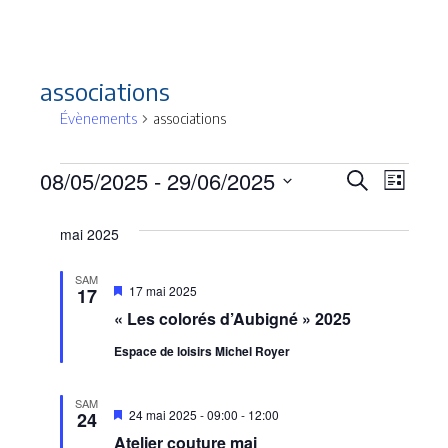
associations
Évènements
associations
Évènements
08/05/2025
 - 
29/06/2025
Recherc
Navi
Recherche
Liste
Sélectionnez
de
et
une
mai 2025
vues
date.
navigat
Évèn
SAM
Mis
17 mai 2025
17
de
en
« Les colorés d’Aubigné » 2025
avant
vues
Espace de loisirs Michel Royer
Évènem
SAM
Mis
24 mai 2025 - 09:00
-
12:00
24
en
Atelier couture mai
avant