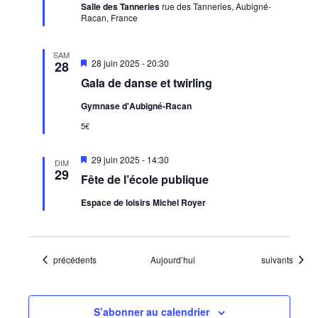
Salle des Tanneries
rue des Tanneries, Aubigné-
Racan, France
SAM
Mis
28 juin 2025 - 20:30
28
en
Gala de danse et twirling
avant
Gymnase d'Aubigné-Racan
5€
Mis
29 juin 2025 - 14:30
DIM
en
29
Fête de l’école publique
avant
Espace de loisirs Michel Royer
Évènements
Évènements
précédents
Aujourd’hui
suivants
S’abonner au calendrier