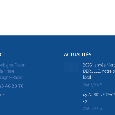
CT
ACTUALITÉS
’Aubigné-Racan
2026 : année Marc
la Mairie
DERULLE, notre p
ubigné-Racan
local
24/05/2026
43 46 20 70
ire
🌿 AUBIGNÉ-RAC
🌿
24/05/2026