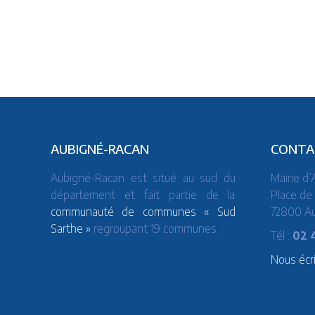
AUBIGNÉ-RACAN
CONTA
Aubigné-Racan est situé au sud du
Mairie d
département et fait partie de la
Place de 
communauté de communes « Sud
72800 A
Sarthe »
regroupant 19 communes.
Tél :
02 
Nous écr