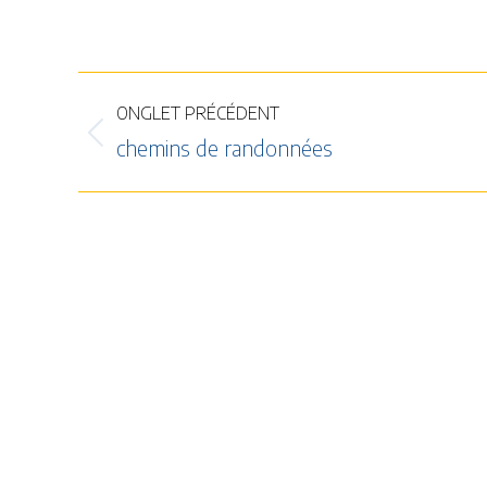
Navigation
ONGLET PRÉCÉDENT
de
Onglet
chemins de randonnées
commentaire
précédent