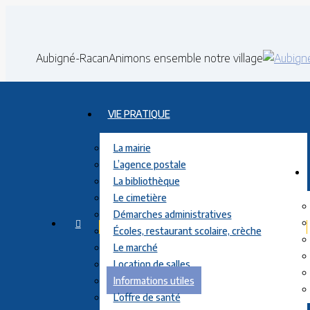
Contenu
en
pleine
Aubigné-Racan
Animons ensemble notre village
largeur
VIE PRATIQUE
La mairie
L’agence postale
La bibliothèque
Le cimetière
Démarches administratives
Écoles, restaurant scolaire, crèche
Le marché
Location de salles
Informations utiles
L’offre de santé