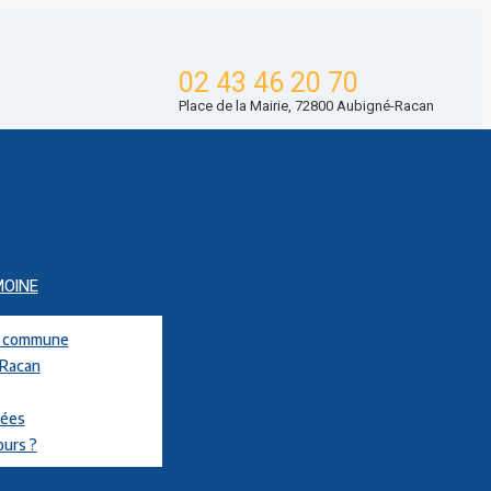
02 43 46 20 70
Place de la Mairie, 72800 Aubigné-Racan
MOINE
la commune
-Racan
nées
ours ?