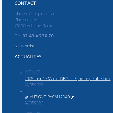
CONTACT
Mairie d’Aubigné-Racan
Place de la Mairie
72800 Aubigné-Racan
Tél :
02 43 46 20 70
Nous écrire
ACTUALITÉS
2026 : année Marcel DERULLE, notre peintre local
24/05/2026
🌿 AUBIGNÉ-RACAN 2040 🌿
24/05/2026