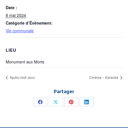
Date :
8 mai 2024
Catégorie d’Évènement:
Vie communale
LIEU
Monument aux Morts
Après-midi Jeux
Cinéma – Karaoké
Partager
Share
Share
Share
Share
on
on
on
on
Facebook
X
Pinterest
LinkedIn