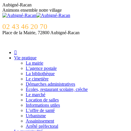
Contenu
Aubigné-Racan
en
Animons ensemble notre village
pleine
largeur
02 43 46 20 70
Place de la Mairie, 72800 Aubigné-Racan
Vie pratique
La mairie
L’agence postale
La bibliothèque
Le cimetière
Démarches administratives
Écoles, restaurant scolaire, crèche
Le marché
Location de salles
Informations utiles
L’offre de santé
Urbanisme
Assainissement
Arrêté préfectoral