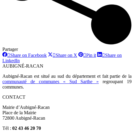
Partager
Share
Share
Share
Share on Facebook
Share on X
Pin it
Share on
on
on
on
Share
LinkedIn
Facebook
X
Pinterest
on
AUBIGNÉ-RACAN
LinkedIn
Aubigné-Racan est situé au sud du département et fait partie de la
communauté de communes « Sud Sarthe »
regroupant 19
communes.
CONTACT
Mairie d’Aubigné-Racan
Place de la Mairie
72800 Aubigné-Racan
Tél :
02 43 46 20 70