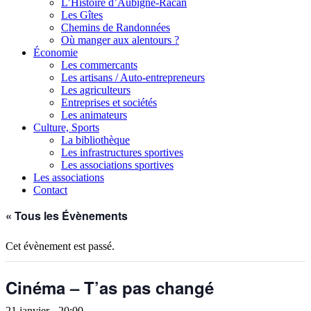
L’Histoire d’Aubigné-Racan
Les Gîtes
Chemins de Randonnées
Où manger aux alentours ?
Économie
Les commercants
Les artisans / Auto-entrepreneurs
Les agriculteurs
Entreprises et sociétés
Les animateurs
Culture, Sports
La bibliothèque
Les infrastructures sportives
Les associations sportives
Les associations
Contact
« Tous les Évènements
Cet évènement est passé.
Cinéma – T’as pas changé
21 janvier - 20:00