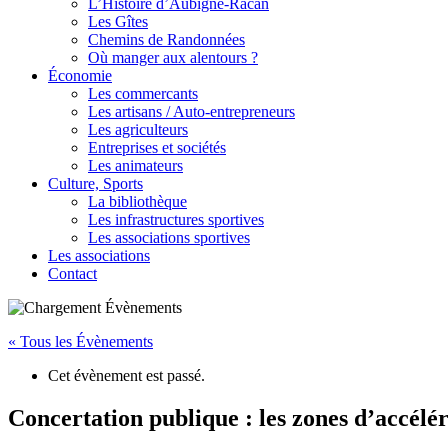
L’Histoire d’Aubigné-Racan
Les Gîtes
Chemins de Randonnées
Où manger aux alentours ?
Économie
Les commercants
Les artisans / Auto-entrepreneurs
Les agriculteurs
Entreprises et sociétés
Les animateurs
Culture, Sports
La bibliothèque
Les infrastructures sportives
Les associations sportives
Les associations
Contact
« Tous les Évènements
Cet évènement est passé.
Concertation publique : les zones d’accél