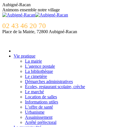
Contenu
Aubigné-Racan
en
Animons ensemble notre village
pleine
largeur
02 43 46 20 70
Place de la Mairie, 72800 Aubigné-Racan
Vie pratique
La mairie
L’agence postale
La bibliothèque
Le cimetière
Démarches administratives
Écoles, restaurant scolaire, crèche
Le marché
Location de salles
Informations utiles
L’offre de santé
Urbanisme
Assainissement
Arrêté préfectoral