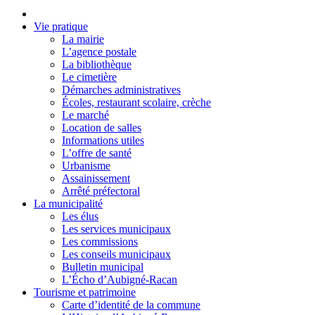
Vie pratique
La mairie
L’agence postale
La bibliothèque
Le cimetière
Démarches administratives
Écoles, restaurant scolaire, crèche
Le marché
Location de salles
Informations utiles
L’offre de santé
Urbanisme
Assainissement
Arrêté préfectoral
La municipalité
Les élus
Les services municipaux
Les commissions
Les conseils municipaux
Bulletin municipal
L’Écho d’Aubigné-Racan
Tourisme et patrimoine
Carte d’identité de la commune