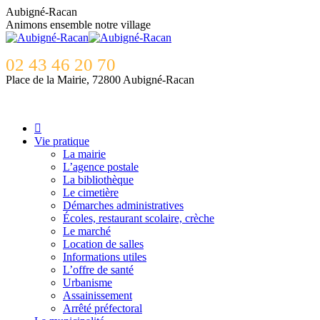
Contenu
Aubigné-Racan
en
Animons ensemble notre village
pleine
largeur
02 43 46 20 70
Place de la Mairie, 72800 Aubigné-Racan
Vie pratique
La mairie
L’agence postale
La bibliothèque
Le cimetière
Démarches administratives
Écoles, restaurant scolaire, crèche
Le marché
Location de salles
Informations utiles
L’offre de santé
Urbanisme
Assainissement
Arrêté préfectoral