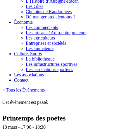
L’Histoire d’Aubigné-Racan
Les Gîtes
Chemins de Randonnées
Où manger aux alentours ?
Économie
Les commercants
Les artisans / Auto-entrepreneurs
Les agriculteurs
Entreprises et sociétés
Les animateurs
Culture, Sports
La bibliothèque
Les infrastructures sportives
Les associations sportives
Les associations
Contact
« Tous les Évènements
Cet évènement est passé.
Printemps des poètes
13 mars - 17:00
-
18:30