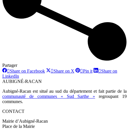
Partager
Share
Share
Share
Share on Facebook
Share on X
Pin it
Share on
on
on
on
Share
LinkedIn
Facebook
X
Pinterest
on
AUBIGNÉ-RACAN
LinkedIn
Aubigné-Racan est situé au sud du département et fait partie de la
communauté de communes « Sud Sarthe »
regroupant 19
communes.
CONTACT
Mairie d’Aubigné-Racan
Place de la Mairie