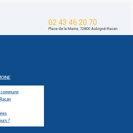
02 43 46 20 70
Place de la Mairie, 72800 Aubigné-Racan
MOINE
la commune
-Racan
nées
ours ?