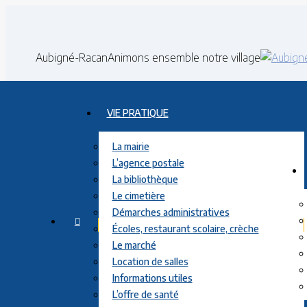
Contenu
en
pleine
Aubigné-Racan
Animons ensemble notre village
largeur
VIE PRATIQUE
La mairie
L’agence postale
La bibliothèque
Le cimetière
Démarches administratives
Écoles, restaurant scolaire, crèche
Le marché
Location de salles
Informations utiles
L’offre de santé