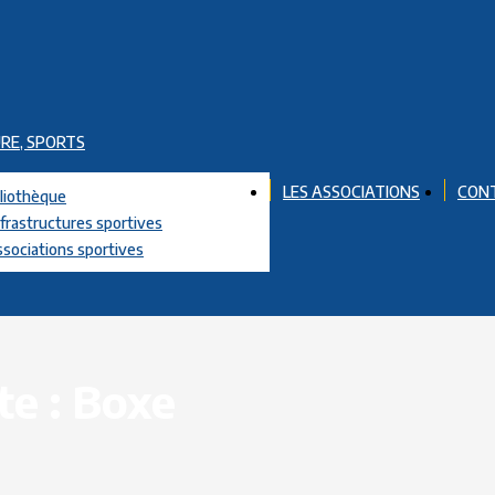
RE, SPORTS
LES ASSOCIATIONS
CON
bliothèque
nfrastructures sportives
ssociations sportives
te :
Boxe