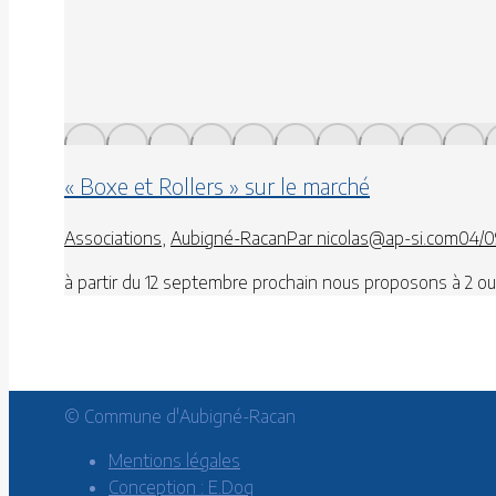
« Boxe et Rollers » sur le marché
Associations
,
Aubigné-Racan
Par
nicolas@ap-si.com
04/0
à partir du 12 septembre prochain nous proposons à 2 ou
© Commune d'Aubigné-Racan
Mentions légales
Conception : E.Dog