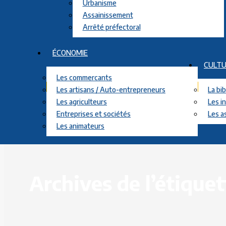
Urbanisme
Assainissement
Arrêté préfectoral
ÉCONOMIE
CULTU
Les commercants
Les artisans / Auto-entrepreneurs
La bi
Les agriculteurs
Les i
Entreprises et sociétés
Les a
Les animateurs
Archives de l’étiquet