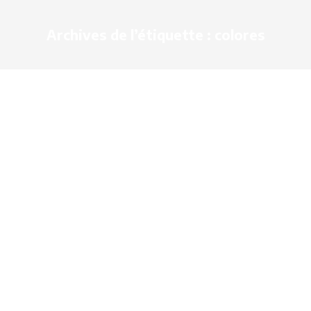
Archives de l’étiquette :
colores
Les colorés 2025
Associations
,
Aubigné-Racan