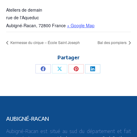
Ateliers de demain
rue de l'Aqueduc
Aubigné-Racan
,
72800
France
+ Google Map
Kermesse du cirque – École Saint Joseph
Bal des pompiers
Partager
Share
Share
Share
Share
on
on
on
on
Facebook
X
Pinterest
LinkedIn
AUBIGNÉ-RACAN
Aubigné-Racan est situé au sud du département et fait