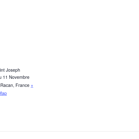
int Joseph
du 11 Novembre
-Racan
,
France
+
Map