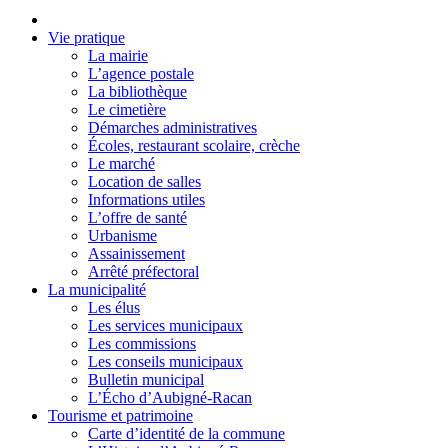
Vie pratique
La mairie
L’agence postale
La bibliothèque
Le cimetière
Démarches administratives
Écoles, restaurant scolaire, crèche
Le marché
Location de salles
Informations utiles
L’offre de santé
Urbanisme
Assainissement
Arrêté préfectoral
La municipalité
Les élus
Les services municipaux
Les commissions
Les conseils municipaux
Bulletin municipal
L’Écho d’Aubigné-Racan
Tourisme et patrimoine
Carte d’identité de la commune