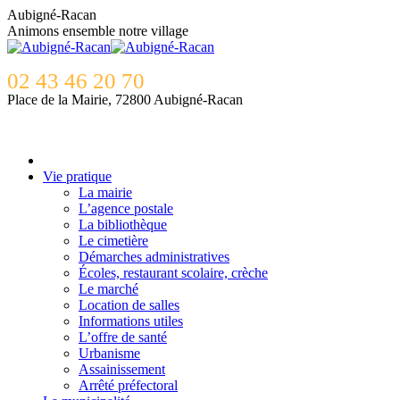
Contenu
Aubigné-Racan
en
Animons ensemble notre village
pleine
largeur
02 43 46 20 70
Place de la Mairie, 72800 Aubigné-Racan
Vie pratique
La mairie
L’agence postale
La bibliothèque
Le cimetière
Démarches administratives
Écoles, restaurant scolaire, crèche
Le marché
Location de salles
Informations utiles
L’offre de santé
Urbanisme
Assainissement
Arrêté préfectoral