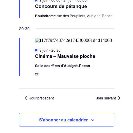
Évènements
3 juin - 00:00
-
24 juin - 00:00
en
Concours de pétanque
avant
Boulodrome
rue des Peupliers, Aubigné-Racan
20:30
Mis
3 juin - 20:30
en
Cinéma – Mauvaise pioche
avant
Salle des fêtes d'Aubigné-Racan
2€
Jour précédent
Jour suivant
S’abonner au calendrier