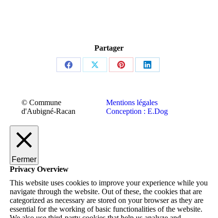
Partager
Share
Share
Share
Share
on
on
on
on
Facebook
X
Pinterest
LinkedIn
© Commune
Mentions légales
d'Aubigné-Racan
Conception : E.Dog
Fermer
Privacy Overview
This website uses cookies to improve your experience while you
navigate through the website. Out of these, the cookies that are
categorized as necessary are stored on your browser as they are
essential for the working of basic functionalities of the website.
We also use third-party cookies that help us analyze and