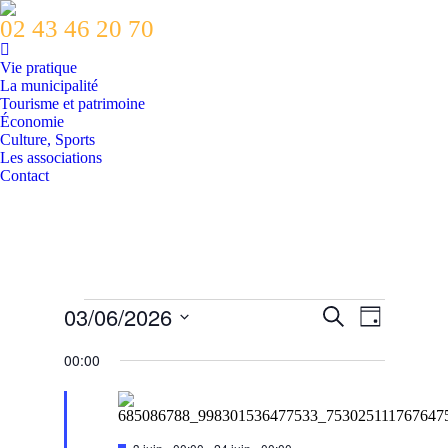
02 43 46 20 70
Vie pratique
La municipalité
Tourisme et patrimoine
Économie
Culture, Sports
Les associations
Contact
Évènements
03/06/2026
Recherche
Navigatio
Recherche
Jour
de
for
et
Sélectionnez
vues
une
00:00
3
navigation
Évènemen
date.
juin
de
2026
vues
Mis