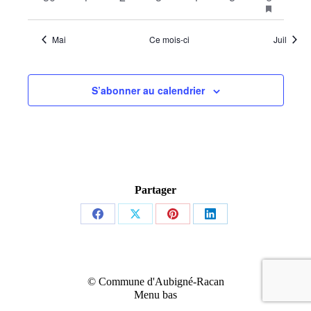
featured
évènements
évènements
évènements
évènements
évènements
évènements
évèneme
évènemen
Mai
Ce mois-ci
Juil
S’abonner au calendrier
Partager
Share
Share
Share
Share
on
on
on
on
Facebook
X
Pinterest
LinkedIn
© Commune d'Aubigné-Racan
Menu bas