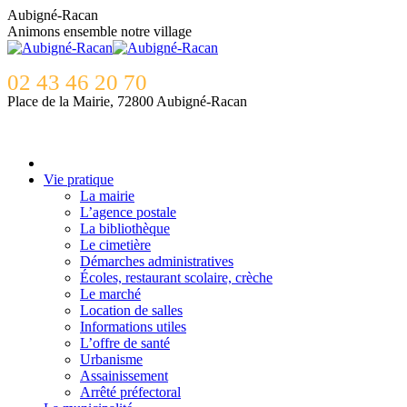
Contenu
Aubigné-Racan
en
Animons ensemble notre village
pleine
largeur
02 43 46 20 70
Place de la Mairie, 72800 Aubigné-Racan
Vie pratique
La mairie
L’agence postale
La bibliothèque
Le cimetière
Démarches administratives
Écoles, restaurant scolaire, crèche
Le marché
Location de salles
Informations utiles
L’offre de santé
Urbanisme
Assainissement
Arrêté préfectoral