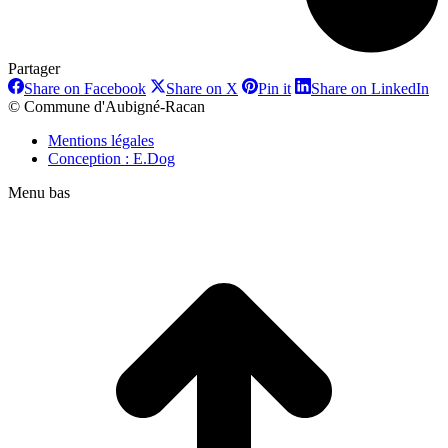
Partager
Share
Share
Share
Sh
Share on Facebook
Share on X
Pin it
Share on LinkedIn
on
on
on
on
© Commune d'Aubigné-Racan
Facebook
X
Pinterest
Li
Mentions légales
Conception : E.Dog
Menu bas
t
T