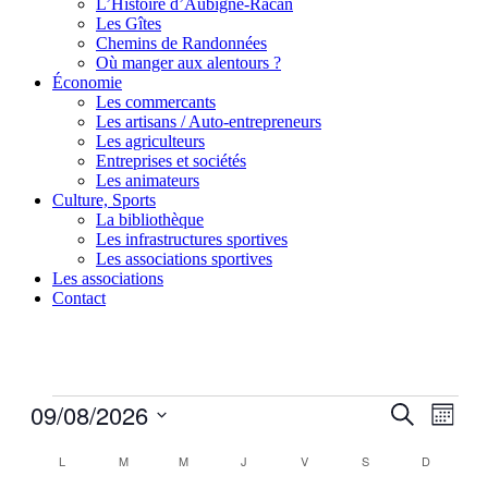
L’Histoire d’Aubigné-Racan
Les Gîtes
Chemins de Randonnées
Où manger aux alentours ?
Économie
Les commercants
Les artisans / Auto-entrepreneurs
Les agriculteurs
Entreprises et sociétés
Les animateurs
Culture, Sports
La bibliothèque
Les infrastructures sportives
Les associations sportives
Les associations
Contact
Évènements
09/08/2026
Recherch
Navig
Recherche
Mois
de
et
Sélectionnez
vues
Calendrier
une
L
LUNDI
M
MARDI
M
MERCREDI
J
JEUDI
V
VENDREDI
S
SAMEDI
D
DIMANCH
navigatio
Évèn
date.