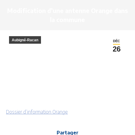
Modification d’une antenne Orange dans
la commune
Aubigné-Racan
DÉC
26
Dossier d’information Orange
Partager