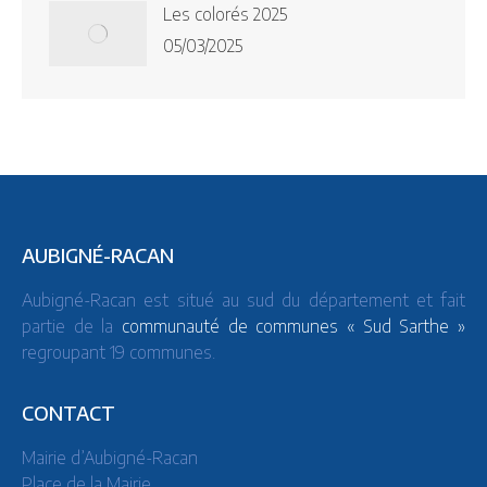
Les colorés 2025
05/03/2025
AUBIGNÉ-RACAN
Aubigné-Racan est situé au sud du département et fait
partie de la
communauté de communes « Sud Sarthe »
regroupant 19 communes.
CONTACT
Mairie d’Aubigné-Racan
Place de la Mairie