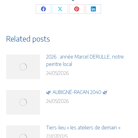
Share
Share
Share
Share
on
on
on
on
Facebook
X
Pinterest
LinkedIn
Related posts
2026 : année Marcel DERULLE, notre
peintre local
24/05/2026
🌿 AUBIGNÉ-RACAN 2040 🌿
24/05/2026
Tiers-lieu « les ateliers de demain »
22/07/2025